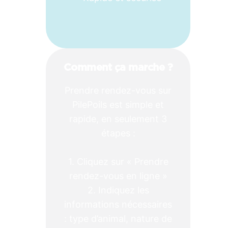
Comment ça marche ?
Prendre rendez-vous sur
PilePoils est simple et
rapide, en seulement 3
étapes :
1. Cliquez sur « Prendre
rendez-vous en ligne »
2. Indiquez les
informations nécessaires
: type d’animal, nature de